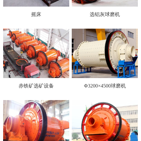
摇床
选铝灰球磨机
赤铁矿选矿设备
Φ3200×4500球磨机